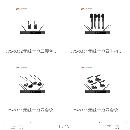
JPS-8332无线一拖二腰包麦克风
JPS-8334无线一拖四手持麦克风
JPS-8334无线一拖四会议麦克风
JPS-8334无线一拖四会议麦克风
上一页
下一页