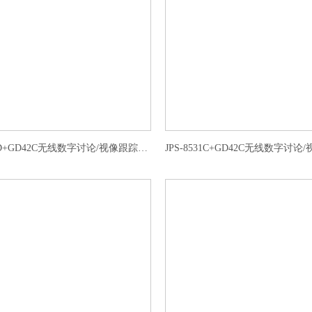
JPS-8534D+GD42C无线数字讨论/视像跟踪会议代表单元