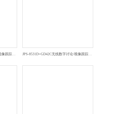
JPS-8531C+GD42C无线数字讨论/视像跟踪会议主席单元
JPS-8531D+GD42C无线数字讨论/视像跟踪会议代表单元