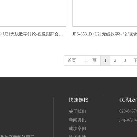
JPS-8531C+U21无线数字讨论/视像跟踪会议主席单元
首页
上一页
1
2
3
快速链接
联系我
020-8487
关于我们
jaepas@h
新闻资讯
成功案例