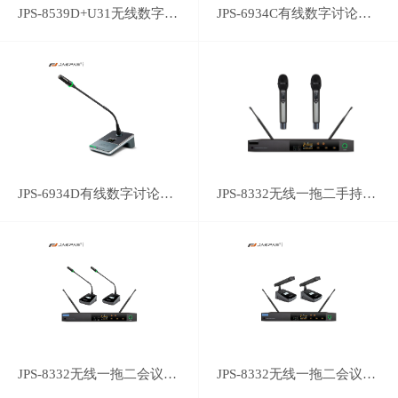
JPS-8539D+U31无线数字讨论会议代表单元
JPS-6934C有线数字讨论会议主席单元
JPS-6934D有线数字讨论会议代表单元
JPS-8332无线一拖二手持麦克风
JPS-8332无线一拖二会议麦克风
JPS-8332无线一拖二会议麦克风