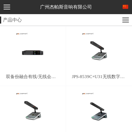
广州杰帕斯音响有限公司
产品中心
双备份融合有线/无线会议系统（双系统）会议主机 JPS-8539
JPS-8539C+U31无线数字讨论会议主席单元