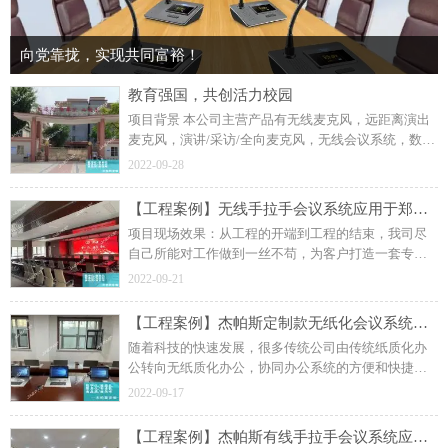
向党靠拢，实现共同富裕！
教育强国，共创活力校园
项目背景 本公司主营产品有无线麦克风，远距离演出
麦克风，演讲/采访/全向麦克风，无线会议系统，数字
网络会议系统，无纸化会议系统，中控/矩阵会议系
2022-09-28
统，扩声音响系统，音视频系统
【工程案例】无线手拉手会议系统应用于郑州某综合利用研究所
项目现场效果：从工程的开端到工程的结束，我司尽
自己所能对工作做到一丝不苟，为客户打造一套专属
于会议现场的设备；4、会议音响扩声系统； 杰帕斯音
2022-09-21
响数字网络广播系列产品:1、数字消防广播系统；
【工程案例】杰帕斯定制款无纸化会议系统应用于某企业单位
随着科技的快速发展，很多传统公司由传统纸质化办
公转向无纸质化办公，协同办公系统的方便和快捷也
在日常办公中得以体现；2、无纸化多媒体会议系统；
2022-09-17
杰帕斯音响数字网络广播系列产品:1、数字消防广播系
统；
【工程案例】杰帕斯有线手拉手会议系统应用于某市人民检察院