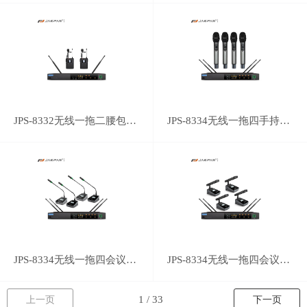
JPS-8332无线一拖二腰包麦克风
JPS-8334无线一拖四手持麦克风
JPS-8334无线一拖四会议麦克风
JPS-8334无线一拖四会议麦克风
上一页
下一页