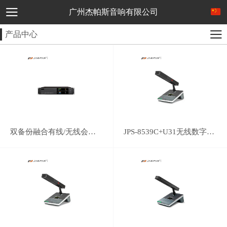
广州杰帕斯音响有限公司
产品中心
双备份融合有线/无线会议系统（双系统）会议主机 JPS-8539
JPS-8539C+U31无线数字讨论会议主席单元