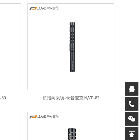
80
超指向采访-录音麦克风VP-82